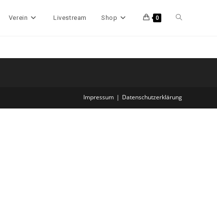
Website-
Verein
Livestream
Shop
0
Suche
umschalten
Impressum
Datenschutzerklärung