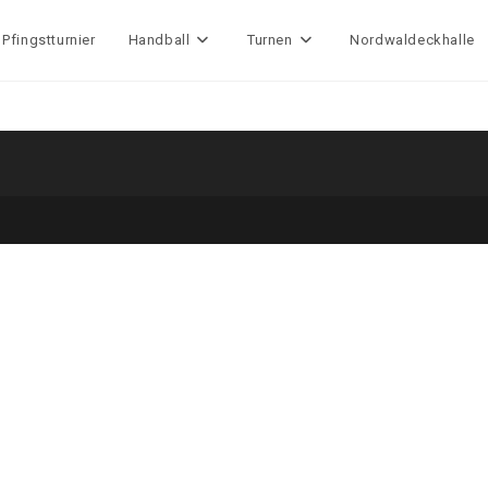
Pfingstturnier
Handball
Turnen
Nordwaldeckhalle